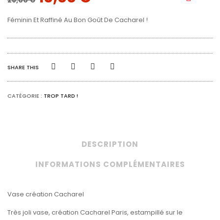
PRIX
PRIX
Féminin Et Raffiné Au Bon Goût De Cacharel !
INITIAL
ACTUEL
ÉTAIT :
EST :
28,00 €.
10,00 €.
SHARE THIS
CATÉGORIE :
TROP TARD !
DESCRIPTION
INFORMATIONS COMPLÉMENTAIRES
Vase création Cacharel
Très joli vase, création Cacharel Paris, estampillé sur le