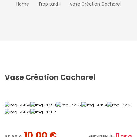
Home
Trop tard !
Vase Création Cacharel
Vase Création Cacharel
LE
LE
10,00
€
DISPONIBILITÉ:
VENDU
28,00
€