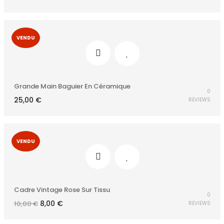
VENDU
Grande Main Baguier En Céramique
0
25,00
€
REVIEWS
VENDU
Cadre Vintage Rose Sur Tissu
0
Le
Le
8,00
€
10,00
€
REVIEWS
prix
prix
initial
actuel
était :
est :