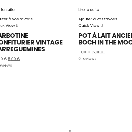
e la suite
Lire la suite
uter à vos favoris
Ajouter à vos favoris
ick View
Quick View
ARBOTINE
POT À LAIT ANCIE
ONFITURIER VINTAGE
BOCH IN THE MO
ARREGUEMINES
Le
Le
10,00
€
5,00
€
prix
prix
Le
Le
0 reviews
00
€
5,00
€
initial
actuel
prix
prix
eviews
était :
est :
initial
actuel
10,00 €.
5,00 €.
était :
est :
15,00 €.
5,00 €.