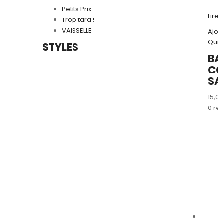
Petits Prix
Lir
Trop tard !
VAISSELLE
Ajo
Qu
STYLES
B
C
S
15,
0 r