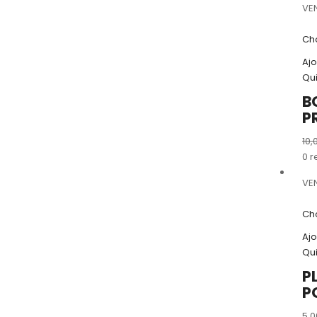
VE
Cho
Ajo
Qu
B
P
10,
0 r
VE
Cho
Ajo
Qu
P
P
5,