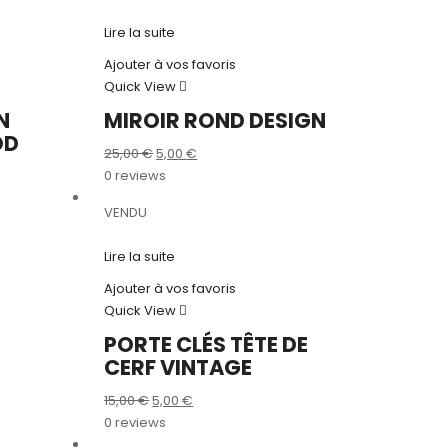
Lire la suite
Ajouter à vos favoris
Quick View
N
MIROIR ROND DESIGN
OD
Le
Le
25,00
€
5,00
€
prix
prix
0 reviews
initial
actuel
VENDU
était :
est :
25,00 €.
5,00 €.
Lire la suite
Ajouter à vos favoris
Quick View
PORTE CLÉS TÊTE DE
CERF VINTAGE
Le
Le
15,00
€
5,00
€
prix
prix
0 reviews
initial
actuel