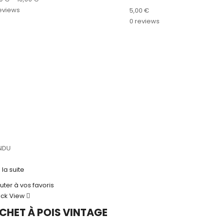
eviews
5,00
€
0 reviews
NDU
e la suite
uter à vos favoris
ick View
ICHET À POIS VINTAGE