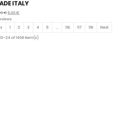
ADE ITALY
Le
Le
00
€
5,00
€
prix
prix
eviews
initial
actuel
us
1
2
3
4
5
…
116
117
118
Next
était :
est :
3–24 of 1408 item(s)
12,00 €.
5,00 €.