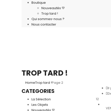
Boutique
Nouveautés 💛
Trop tard !
Qui sommes-nous ?
Nous contacter
TROP TARD !
Home
Trop tard !
Page 2
Il
CATEGORIES
De
12
La Sélection
Les Objets
VE
Nouveautés 💛