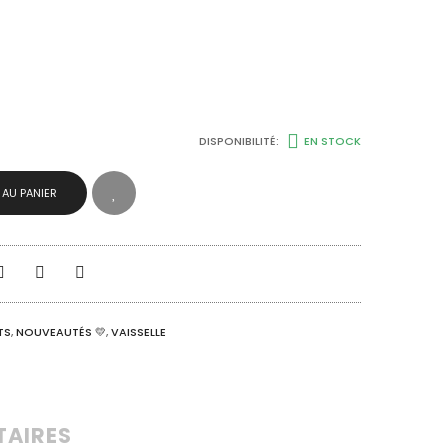
DISPONIBILITÉ:
EN STOCK
 AU PANIER
TS
,
NOUVEAUTÉS 💛
,
VAISSELLE
TAIRES