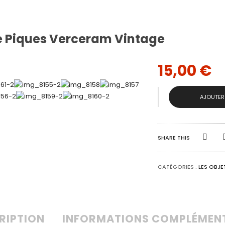
e Piques Verceram Vintage
15,00
€
QUANTITÉ
AJOUTER
DE
PORTE
PIQUES
VERCERAM
VINTAGE
SHARE THIS
CATÉGORIES :
LES OBJE
RIPTION
INFORMATIONS COMPLÉMEN