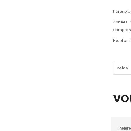
Porte pi
Années 7
comprena
Excellent
Poids
VO
Théière